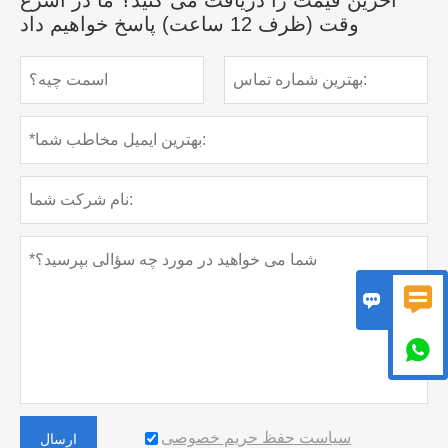
وقت (ظرف 12 ساعت) پاسخ خواهیم داد



سیاست حفظ حریم خصوصی
ارسال