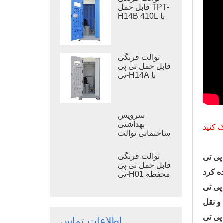
قابل حمل TPT-
H14B 410L با
مخزن زباله،
توالت فرنگی
قابل حمل با پایه
فلزی
توالت فرنگی
قابل حمل تی پی
تی-H14A با
مخزن زباله ۴۱۰
لیتری، توالت
پلاستیکی فضای
باز
سرویس
بهداشتی
 کنید
ساختمانی توالت
سیار TPT-M01
توالت فرنگی
دارای روشویی است تا
قابل حمل تی پی
تی-H01 محفظه
توالت قابل حمل
دی آن از سقف تا پایین
پلاستیک پلی
اتیلن سنگین
اطلاعات تماس