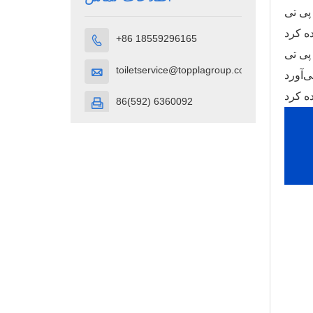
ر دسترس است، مانند
+86 18559296165

toiletservice@topplagroup.com

86(592) 6360092
