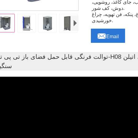
لاب، جای کاغذ، روشویی،
دوش، کف شور.
، پنکه، فن تهویه، چراغ
خورشیدی.

Email
توالت فرنگی قابل حمل فضای باز تی پی تی-H08 توالت فرنگی سرامیکی پلاستیکی پلی ات
سنگی