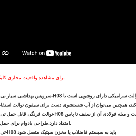
برای مشاهده واقعیت مجازی کلیک
سرویس بهداشتی سیار تی پی تی-H08 به صورت دو جداره طراحی شده است. این توالت سرامیکی 
توالت فرنگی قابل حمل تی پی تی-H08 دارای حلقه‌های بزرگ و کوچک برای بلند کردن است و میله فولا
طراحی بادوام برای حمل و نقل.
امتداد دارد.
تی پی تی-H08 باید به سیستم فاضلاب یا مخزن سپتیک متصل شود