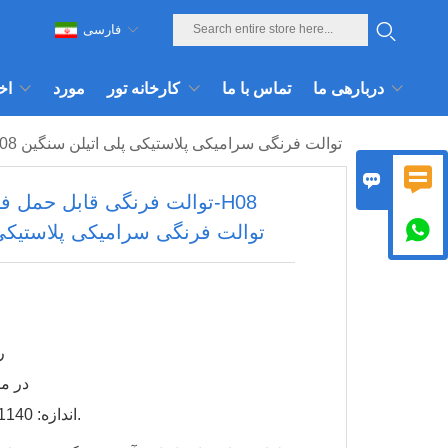
فارسی
دربارهی ما
تماس با ما
کارخانه تور
مورد
اخ
توالت فرنگی قابل حمل فضای باز تی پی تی-H08 توالت فرنگی سرامیکی پلاستیکی پلی اتیلن سنگین


توالت فرنگی قابل حمل فضای

توالت فرنگی سرامیکی پلاستیکی
15
۵۰۰ در م
اندازه: 1140*1175*2300 میلی متر.