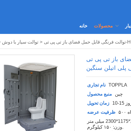
بار
محصولات
خانه
>
توالت سیار با دوش
>
 باز تی پی تی-H08
 پلی اتیلن سنگین
TOPPLA
نام تجاری
چین
منبع محصول
10- روز
زمان تحویل
اه
ظرفیت عرضه
وزن: ۱۵۰ کیلوگرم.