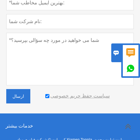



سیاست حفظ حریم خصوصی
ارسال
خدمات بیشتر
کپی‌رایت © شرکت فناوری مواد Xiamen Toppla، با مسئولیت محدود