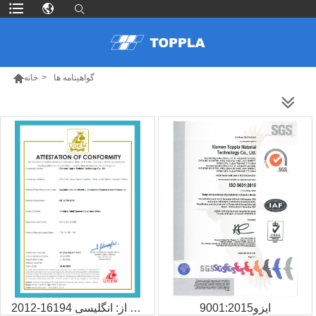

گواهینامه ها
>
خانه
محصولات بیشتر
ایزو9001:2015
خارج از: انگلیسی 16194-2012