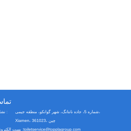
تما
شماره 5، جاده نانتانگ، شهر گوانکو، منطقه جیمی،
نشانی :
Xiamen، 361023، چین
toiletservice@topplagroup.com
پست الکترونیک :