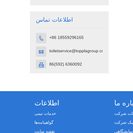
اطلاعات تماس
+86 18559296165

toiletservice@topplagroup.com

86(592) 6360092

اره ما
اطلاعات
عات شرکت
خدمات تیمی
ک شرکت
گواهینامه‌ها
نمایشگاهی
نقشه سایت