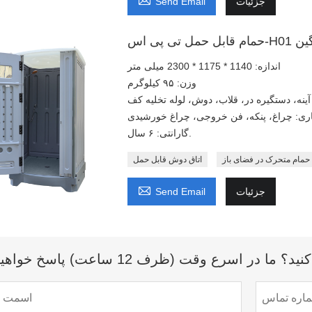
جزئیات
Send Email
نگین
اندازه: 1140 * 1175 * 2300 میلی متر
وزن: ۹۵ کیلوگرم
 آینه، دستگیره در، قلاب، دوش، لوله تخلیه کف
یاری: چراغ، پنکه، فن خروجی، چراغ خورشیدی
گارانتی: ۶ سال.
حمام متحرک در فضای باز
اتاق دوش قابل حمل

جزئیات
Send Email
اسرع وقت (ظرف 12 ساعت) پاسخ خواهیم داد