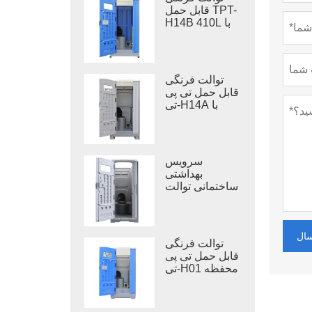
قابل حمل TPT-
H14B 410L با
مخزن زباله،
توالت فرنگی
قابل حمل با پایه
فلزی
توالت فرنگی
قابل حمل تی پی
تی-H14A با
مخزن زباله ۴۱۰
لیتری، توالت
پلاستیکی فضای
باز
سرویس
بهداشتی
ساختمانی توالت
سیار TPT-M01
ال
توالت فرنگی
قابل حمل تی پی
تی-H01 محفظه
توالت قابل حمل
پلاستیک پلی
اتیلن سنگین