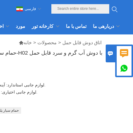
فارسی
دربارهی ما
تماس با ما
کارخانه تور
مورد
اخ
اتاق دوش قابل حمل
>
محصولات
>
خانه


حمام سیار پلی اتیلن سنگین مدل تی پی اس-H02 با دوش آب گرم و سرد قابل حمل


لوازم جانبی استاندارد: آینه، دستگیره در، قلاب، سردوش، آبچکان، قفسه.
لوازم جانبی اختیاری: فن تهویه، چراغ خورشیدی، جا مایع ظرفشویی.
حمام سیار پل