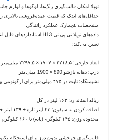
توپلا امکان قالب‌گیری رنگ‌ها، لوگوها و لوازم جانب
حداقل‌های اندک که قیمت عمده‌فروشی بالاتری را ب
مشخصات بنچمارک عملکرد رانندگی
داده‌های توپلا تی پی تی-13
تعیین می‌کند:
ابعاد خارجی: ۲۲۱۸.۵ × ۱۷۰۷ × ۲۲۹۷.۵ میلی‌متر—سخاوتمندانه اما مناسب برای نگهداری در ظروف
درب: دهانه بازشو 890 × 1900 میلی‌متر
نشیمنگاه: ثابت در ۴۷۵ میلی‌متر برای ارگونومی بهینه
زباله استاندارد: ۱۶۳ لیتر در کل
اضافه کردن به سیفون: ۴۳ لیتر تازه + ۱۳۹ لیتر خاکستری
محدوده وزن: ۱۴۵ کیلوگرم (پایه) تا ۱۶۰ کیلوگرم (توکار)
ب
قالب‌گیری چرخشی بدون درز برای استحکام یکنو