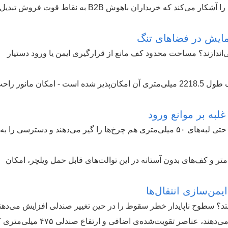
قرار گرفتن در جایگاه کاربران نهایی، ناامیدی‌هایی را آشکار می‌کند که خریداران باهوش B2B به نقاط قوت فروش تبدیل
مایش در فضاهای تنگ
‌اندازند؟ مساحت محدود کف مانع از قرارگیری ایمن یا ورود دستیار
فضای داخلی گسترده تی پی تی-H13 - که به لطف طول 2218.5 میلی‌متری آن امکان‌پذیر شده است - امکان مانور 
غلبه بر موانع ورود
چالش: چگونه آستانه‌ها مانع عبور افراد می‌شوند؟ حتی لبه‌های ۵۰ میلی‌متری هم چرخ‌ها را گیر می‌دهند و دسترسی را
عرض ۸۹۰ میلی‌متر و ارتفاع ۱۹۰۰ میلی‌متر و کف‌های بدون آستانه در این توالت‌های قابل حمل ویلچر، امکان
ایمن‌سازی انتقال‌ها
تد؟ سطوح ناپایدار خطر سقوط را در حین تغییر صندلی افزایش می‌دهند
در حالی که مدل‌های پایه، فضا را در اولویت قرار می‌دهند، عناصر تقویت‌شده‌ی اضافی و ار