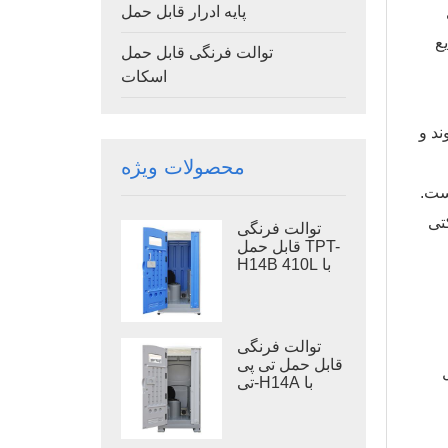
پایه ادرار قابل حمل
ع
توالت فرنگی قابل حمل
اسکات
ند و
محصولات ویژه
است.
تی
توالت فرنگی
قابل حمل TPT-
H14B 410L با
مخزن زباله،
توالت فرنگی
قابل حمل با پایه
فلزی
توالت فرنگی
قابل حمل تی پی
ل
تی-H14A با
مخزن زباله ۴۱۰
لیتری، توالت
پلاستیکی فضای