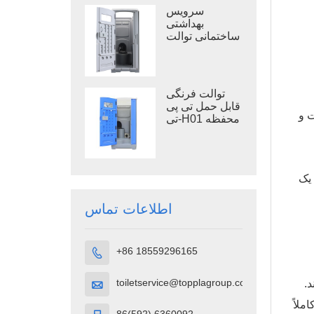
باز
سرویس
بهداشتی
ساختمانی توالت
سیار TPT-M01
توالت فرنگی
قابل حمل تی پی
راحت و
تی-H01 محفظه
توالت قابل حمل
پلاستیک پلی
اتیلن سنگین
 به یک
اطلاعات تماس
+86 18559296165

toiletservice@topplagroup.com
.

تفاع صندلی ۴۷۵ میلی‌متری کاملاً