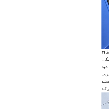
ط
گی،
خریب