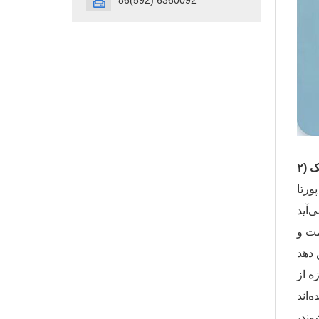
86(592) 6360092

ک
اینکه یک وسیله نقلیه جدید وارد بازار
مت و
ه از
وند،