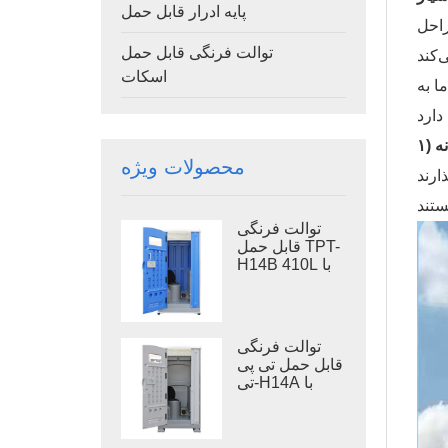
پایه ادرار قابل حمل
راحل
توالت فرنگی قابل حمل
اسکات
ا به
نه
محصولات ویژه
توالت فرنگی
قابل حمل TPT-
H14B 410L با
مخزن زباله،
توالت فرنگی
قابل حمل با پایه
فلزی
توالت فرنگی
قابل حمل تی پی
تی-H14A با
مخزن زباله ۴۱۰
لیتری، توالت
پلاستیکی فضای