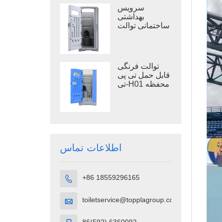
باز
سرویس
بهداشتی
ساختمانی توالت
سیار TPT-M01
توالت فرنگی
قابل حمل تی پی
تی-H01 محفظه
توالت قابل حمل
پلاستیک پلی
اتیلن سنگین
اطلاعات تماس
+86 18559296165

toiletservice@topplagroup.com
