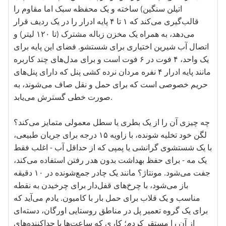
اتیلن سنگین) ساخته و یک محفظه سبک اما مقاوم را
قالب‌گیری می‌کند که ۱ تا ۴ پایه ادرار را در یک ردیف قرار
می‌دهد، به همراه یک مخزن زباله مشترک (تا ۱۲۰ لیتر) و
اتصال آب شیرین اختیاری برای شستشو. فضای این پایه برای
یک واحد، ۴ فوت در ۶ فوت است و برای مدل‌های چند کاربره
مانند پایه ادرار ۴ نفره مردان نرده کشی پنل که دارای پنل‌های
حریم خصوصی است که برای حمل و نقل صاف می‌شوند، به
صورت خطی گسترش می‌یابد.
چه چیزی آن را از یک بطری یا سطل معمولی متمایز می‌کند؟
لگن خود تخلیه شونده، با زاویه ۱۵ درجه برای جریان طبیعی،
با یک شستشوی گرانشی یا پمپی که از حداقل آب - اغلب فقط
یک مه - برای حفظ بهداشت بدون هدر رفتن استفاده می‌کند،
جفت می‌شود. مونتاژ؟ مانند یک چادر جمع‌شونده در ۱۰ دقیقه
باز می‌شود، با چرخ‌های قفل‌دار برای چرخیدن به نقطه
مناسب و یک قلاب برای حمل بار با کامیون. یادم می‌آید که
برای یک گروه تعمیر پل در مناطق روستایی اورگان، دسته‌ای
از آن را مستقر کردم؛ کاری که ساعت‌ها با جداکننده‌های