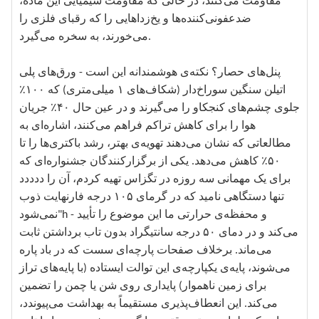
مقاومت می‌کنند، در حالی که مقاومت شیمیایی این ماده،
ضدعفونی‌کننده‌ها و یخ‌زداهایی را که رقبای فلزی را
می‌خورند، به سخره می‌گیرد.
پنل‌های حصار؟ نکته‌ی هوشمندانه این است - ورق‌های پلی
اتیلن سنگین سوراخ‌دار (شکاف‌های ۱ میلی‌متری) که ۱۰۰٪
جلوی چشم‌های کنجکاو را می‌گیرند و در عین حال ۴۰٪ جریان
هوا را برای کاهش تراکم فراهم می‌کنند، اشاره‌ای به
مطالعاتی که نشان می‌دهند تهویه‌ی بهتر، رشد باکتری‌ها را تا
۵۰٪ کاهش می‌دهد. یکی از برگزارکنندگان جشنواره‌ای که
برای یک مهمانی سه روزه در تگزاس تهیه کردم، آن را ددددد
تنها دستگاهی نامید که در گرمای ۱۰۵ درجه فارنهایت ذوب
نمی‌شود"h - و محفظه‌ی حرارتی ما این موضوع را تأیید
می‌کند و در دمای ۵۰ درجه سانتیگراد بدون تاب برداشتن ثابت
می‌ماند. برخلاف صفحات پارچه‌ای سست که در باد پاره
می‌شوند، پایه‌ی یکپارچه‌ی این توالت ایستاده (با پایه‌های تراز
برای زمین ناهموار) پایداری روی شن یا چمن را تضمین
می‌کند. این انعطاف‌پذیری مستقیماً به بهداشت می‌پیوندد،