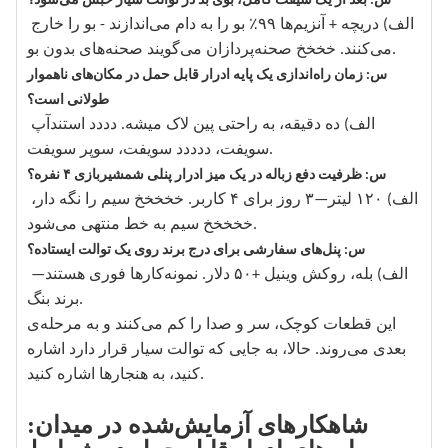
س: بعد از یک شیفت کامل، بوی بد در توالت سیار حبس می‌شود؟
الف) دریچه + آنزیم‌ها ۹۹٪ بو را به دام می‌اندازند - بو را خارج
می‌کنند. خخخخ صحنه‌پردازان می‌گویند صحنه‌های بدون بو.
س: زمان راه‌اندازی یک پایه ادرار قابل حمل در مکان‌های ناهموار
طولانی است؟
الف) ده دقیقه، به راحتی پین لاک میشه. دددد استندآپ
سویفت، ددددد سویفت، سوپر سویفت.
س: ظرفیت دفع زباله در یک میز ادرار پنلی شمشیربازی ۴ نفره؟
الف) ۱۲۰ لیتر—۳ روز برای ۴ کاربر. خخخخخ سیم را نگه دار،
خخخخخ سیم به خط منتهی می‌شود.
س: پنل‌های سفارشی برای درج برند روی یک توالت ایستاده؟
الف) بله، روکش وینیل +۵۰ دلار. نمونه‌کارها فوری هستند—
برند بنگ.
این قطعات کوچک، سر و صدا را کم می‌کنند و به مرحله‌ی
بعدی می‌روند. حالا، به جایی که توالت سیار قرار دارد اشاره
کنید، به هنجارها اشاره کنید.
شاهکارهای آزمایش‌شده در میدان: