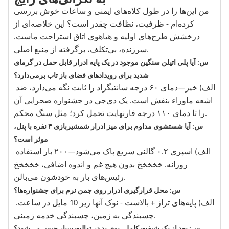
من این‌ها را در طول کلاه‌های ایمنی و ساعات خوش بررسی
کرده‌ام - ظرفیت، نظافت چقدر است؟ این خلاصه‌ای از
درخشش طرح‌های اولیه و هیاهوی اتاق استراحت ماست.
سرزنده، بی‌تکلف، برگرفته از منبع اصلی.
س: آیا پلی اتیلن سنگین موجود در یک پایه ادرار قابل حمل در گرمای
شدید برای رویدادهای فضای باز تاب برمی‌دارد؟
الف) خیر—دمای ۶۰ درجه سانتیگراد را ثابت نگه می‌دارد، ضد
اشعه ماوراء بنفش است. یک دی‌جی در جشنواره صحرایی آن
را تا دمای ۱۱۰ درجه فارنهایت تحمل کرد؛ مثل سنگ محکم.
س: آیا شستشوی مداوم برای میز ادرار شمشیربازی ۴ نفره با پنل،
موثر است؟
الف) اسپری ۰.۲ گالنی سریع پاک می‌شود—۲۰۰ بار استفاده
روزانه. خخخخخ بدون هیچ غم و اندوه اضافی، خخخخخ
رئیس‌های بار به خودشون می‌بالن.
س: محل قرارگیری ادرار روی چمن نرم برای جشنواره‌ها؟
الف) پایه‌های تراز + بالاست - نوک آنها زیر 10 مایل در ساعت.
چسبندگی به زمین، چسبندگی خدمه زمینی.