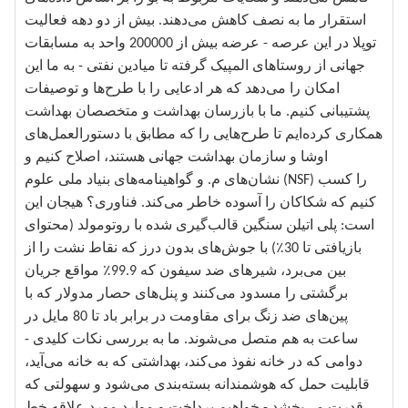
استقرار ما به نصف کاهش می‌دهند. بیش از دو دهه فعالیت
توپلا در این عرصه - عرضه بیش از 200000 واحد به مسابقات
جهانی از روستاهای المپیک گرفته تا میادین نفتی - به ما این
امکان را می‌دهد که هر ادعایی را با طرح‌ها و توصیفات
پشتیبانی کنیم. ما با بازرسان بهداشت و متخصصان بهداشت
همکاری کرده‌ایم تا طرح‌هایی را که مطابق با دستورالعمل‌های
اوشا و سازمان بهداشت جهانی هستند، اصلاح کنیم و
نشان‌های م. و گواهینامه‌های بنیاد ملی علوم (NSF) را کسب
کنیم که شکاکان را آسوده خاطر می‌کند. فناوری؟ هیجان این
است: پلی اتیلن سنگین قالب‌گیری شده با روتومولد (محتوای
بازیافتی تا 30٪) با جوش‌های بدون درز که نقاط نشت را از
بین می‌برد، شیرهای ضد سیفون که 99.9٪ مواقع جریان
برگشتی را مسدود می‌کنند و پنل‌های حصار مدولار که با
پین‌های ضد زنگ برای مقاومت در برابر باد تا 80 مایل در
ساعت به هم متصل می‌شوند. ما به بررسی نکات کلیدی -
دوامی که در خانه نفوذ می‌کند، بهداشتی که به خانه می‌آید،
قابلیت حمل که هوشمندانه بسته‌بندی می‌شود و سهولتی که