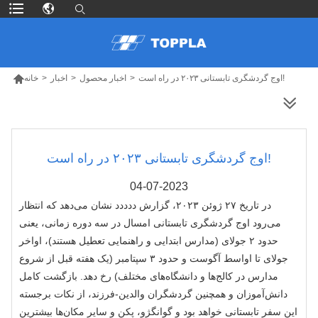

اوج گردشگری تابستانی ۲۰۲۳ در راه است!
>
اخبار محصول
>
اخبار
>
خانه
محصولات بیشتر
اوج گردشگری تابستانی ۲۰۲۳ در راه است!
04-07-2023
در تاریخ ۲۷ ژوئن ۲۰۲۳، گزارش ددددد نشان می‌دهد که انتظار
می‌رود اوج گردشگری تابستانی امسال در سه دوره زمانی، یعنی
حدود ۲ جولای (مدارس ابتدایی و راهنمایی تعطیل هستند)، اواخر
جولای تا اواسط آگوست و حدود ۳ سپتامبر (یک هفته قبل از شروع
مدارس در کالج‌ها و دانشگاه‌های مختلف) رخ دهد. بازگشت کامل
دانش‌آموزان و همچنین گردشگران والدین-فرزند، از نکات برجسته
این سفر تابستانی خواهد بود و گوانگژو، پکن و سایر مکان‌ها بیشترین