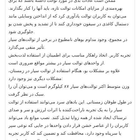
ممکن است عادات بدی در مورد توالت داشته باشند که برای
بهره‌مندی از مزایای امکانات توالت تازه، باید آنها را کنار بگذارند.
می‌توان به کاربران توالت یادآوری کرد که از انداختن وسایلی مانند
دستمال کاغذی در سیفون خودداری کنند تا از تشدید و پخش شدن بو
جلوگیری شود.
در مجموع، وجود مداوم بوهای نامطبوع در برخی از توالت‌های سیار
تأثیر منفی می‌گذارد.
تجربه کاربر. اتخاذ راهکار مناسب برای اطمینان از استفاده لذت‌بخش
از واحدهای توالت سیار در بیشتر مواقع ضروری است.
علاوه بر مشکلات بو، هنگام استفاده از توالت سیار در زمستان،
مشکلات دیگری نیز وجود دارد:
وزن متوسط ​​اکثر توالت‌های سیار ۸۷ کیلوگرم است و می‌توان آن را
سبک در نظر گرفت.
در طول طوفان زمستانی. این بادهای سرد می‌توانند استفاده از توالت
سیار را به یک تجربه ناراحت‌کننده با اثرات لرزش و سر و صدای
ترسناک ایجاد شده از همه زوایا تبدیل کنند. نصب موانع باد می‌تواند
کاربران را از عناصر خشن قرار دادن واحدها در جایی که نوعی سپر
یا سرپناه وجود دارد، محافظت کند و تضمین کند که کاربر تجربه