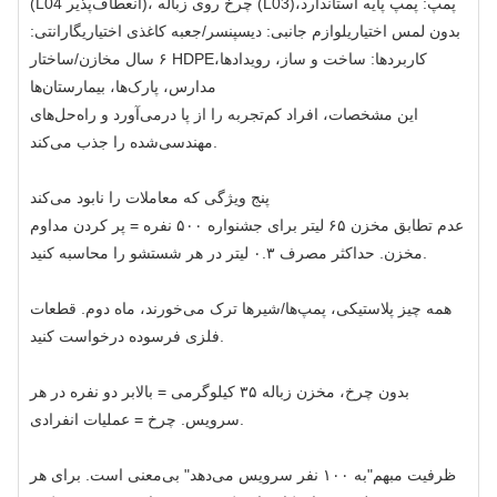
(L04 انعطاف‌پذیر)، چرخ روی زباله (L03)پمپ: پمپ پایه استاندارد،
بدون لمس اختیاریلوازم جانبی: دیسپنسر/جعبه کاغذی اختیاریگارانتی:
۶ سال مخازن/ساختار HDPEکاربردها: ساخت و ساز، رویدادها،
مدارس، پارک‌ها، بیمارستان‌ها
این مشخصات، افراد کم‌تجربه را از پا درمی‌آورد و راه‌حل‌های
مهندسی‌شده را جذب می‌کند.
پنج ویژگی که معاملات را نابود می‌کند
عدم تطابق مخزن ۶۵ لیتر برای جشنواره ۵۰۰ نفره = پر کردن مداوم
مخزن. حداکثر مصرف ۰.۳ لیتر در هر شستشو را محاسبه کنید.
همه چیز پلاستیکی، پمپ‌ها/شیرها ترک می‌خورند، ماه دوم. قطعات
فلزی فرسوده درخواست کنید.
بدون چرخ، مخزن زباله ۳۵ کیلوگرمی = بالابر دو نفره در هر
سرویس. چرخ = عملیات انفرادی.
ظرفیت مبهم"به ۱۰۰ نفر سرویس می‌دهد" بی‌معنی است. برای هر