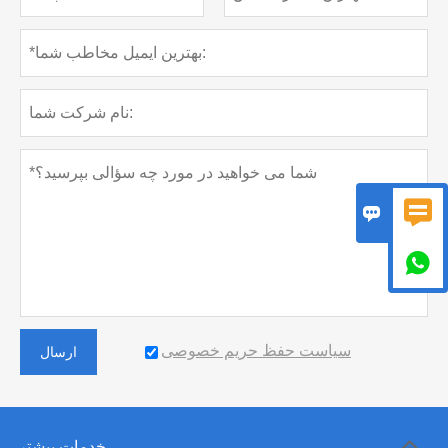



سیاست حفظ حریم خصوصی
ارسال
خدمات بیشتر