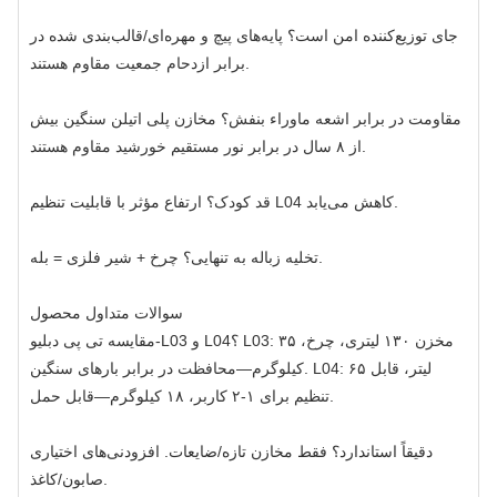
جای توزیع‌کننده امن است؟ پایه‌های پیچ و مهره‌ای/قالب‌بندی شده در
برابر ازدحام جمعیت مقاوم هستند.
مقاومت در برابر اشعه ماوراء بنفش؟ مخازن پلی اتیلن سنگین بیش
از ۸ سال در برابر نور مستقیم خورشید مقاوم هستند.
قد کودک؟ ارتفاع مؤثر با قابلیت تنظیم L04 کاهش می‌یابد.
تخلیه زباله به تنهایی؟ چرخ + شیر فلزی = بله.
سوالات متداول محصول
مقایسه تی پی دبلیو‑L03 و L04؟ L03: مخزن ۱۳۰ لیتری، چرخ، ۳۵
کیلوگرم—محافظت در برابر بارهای سنگین. L04: ۶۵ لیتر، قابل
تنظیم برای ۱-۲ کاربر، ۱۸ کیلوگرم—قابل حمل.
دقیقاً استاندارد؟ فقط مخازن تازه/ضایعات. افزودنی‌های اختیاری
صابون/کاغذ.