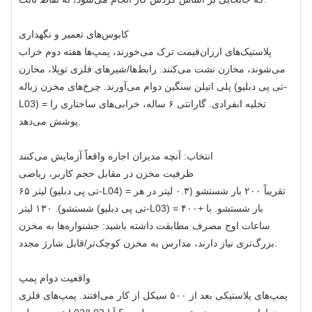
کابوس‌های تعمیر و نگهداری
پلاستیک‌های ارزان‌قیمت ترک می‌خورند، پمپ‌ها هفته دوم خراب
می‌شوند، مخازن نشت می‌کنند. رابط‌ها/شیرهای فلزی توپلا، مخازن
پلی اتیلن سنگین دوام می‌آورند. چرخ‌های مخزن زباله (تی پی دبلیو-
L03) = تخلیه انفرادی. گارانتی ۶ ساله، خرابی‌های ساختاری را
پوشش می‌دهد.
انتخاب: آنچه مدیران اجاره واقعاً آزمایش می‌کنند
ظرفیت مخزن در مقابل حجم کاربر، ریاضی
۶۵ لیتر (تی پی دبلیو-L04) = تقریباً ۲۰۰ بار شستشو (۰.۳ لیتر در هر
شستشو). ۱۳۰ لیتر (تی پی دبلیو-L03) = ۴۰۰+ بار شستشو. با
ساعات اوج مصرف مطابقت داشته باشید: جشنواره‌ها به مخزن
بزرگ‌تری نیاز دارند، مدارس به مخزن کوچک‌تر/قابل شارژ مجدد.
واقعیت دوام پمپ
پمپ‌های پلاستیکی بعد از ۵۰۰ سیکل از کار می‌افتند. پمپ‌های فلزی