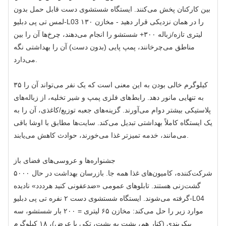
بین کارکنان پخش می‌کنند. ایستگاه شستشوی دست قابل حمل بدون
لمس تی پی دبلیو-L03 را در همان نزدیکی قرار دهید - مخازن ۱۳۰
لیتری تازه/زباله ۳۰۰+ شستشو را انجام می‌دهند، چرخ‌ها آن را بین
مناطق می‌چرخانند، پمپ پایی (بدون دست) آن را بهداشتی نگه
می‌دارد.
۳۵ کیلوگرم خالی بودن به این معنی است که یک نفر می‌تواند آن را
به تنهایی مانور دهد. رابط‌های فلزی پمپ و شیر تخلیه، از زباله‌های
پلاستیکی بیشتر دوام می‌آورند. گزینه‌های جعبه توزیع/کاغذی، آن را به
یک ایستگاه کاملاً بهداشتی تبدیل می‌کند. سایت‌ها مطابق با اوشا باقی
می‌مانند، خدمه تمیزتر غذا می‌خورند، حوادث کاهش می‌یابند.
جشنواره‌ها و عروسی‌های فضای باز
۵۰۰۰ شرکت‌کننده، کامیون‌های غذا همه جا. بازرسان بهداشت در حال
گشت‌زنی هستند. تابلوهای عمومی «ضدعفونی کنید هرددد» نادیده
گرفته می‌شوند. ایستگاه شستشوی دست ۲ نفره تی پی دبلیو-L04
موارد زیر را حل می‌کند: مخازن ۶۵ لیتری = ۲۰۰ بار شستشو، سه
پیکربندی (کنار هم، پشت به پشت، تکی با عرض)، ۱۸ کیلوگرم