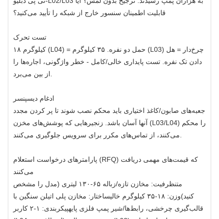
تی پی دبلیو-L02/L03 به هزاران پمپ رسیدند. ترجیح بدون لمس؟ آیا
قابلیت اطمینان سنسور خارج از شبکه را تأیید می‌کنید؟
تست تحرک
۱۸ کیلوگرم (L04) = حمل دو نفره. ۳۵ کیلوگرم (L03) چرخ‌دار = هل
دادن تک نفره. تست پایداری خالی/کامل - خطر واژگونی، اجاره‌ها را
از بین می‌برد.
ادغام دیسپنسر
جعبه‌های صابون/کاغذ اختیاری باید محکم نصب شوند تا پر کردن مجدد
آنها آسان باشد. زنجیرهایی که پوشش‌های مخزن (L03/L04) را محکم
می‌کنند، از تماس‌های مکرر برای سرویس جلوگیری می‌کنند.
پارامترهای درخواست استعلام (RFQ) که قیمت‌های مهمی دریافت
می‌کنند
متنظرفیت: مخازن تازه/زباله ۶۵-۱۳۰ لیتری (مدل را مشخص
کنید)وزن: ۱۸-۳۵ کیلوگرم خالیساختار: مخازن پلی اتیلن سنگین با
قالب‌گیری چرخشی، رابط‌ها/شیر پمپ فلزی پایهپیکربندی: ۱-۲ کاربر