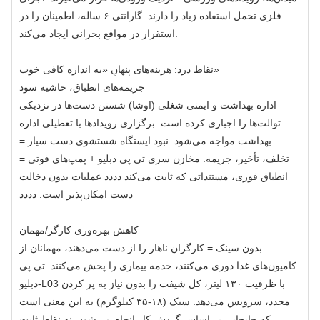
فلزی تحمل استفاده زیاد را دارند. گارانتی ۶ ساله، اطمینان را در
استقرار در مواقع بحرانی ایجاد می‌کند.
نقاط درد: هزینه‌های پنهانِ «به اندازه کافی خوب»
جریمه‌های انطباق، حاشیه سود
اداره بهداشت و ایمنی شغلی (اوشا) شستن دست‌ها در نزدیکی
توالت‌ها را اجباری کرده است. برگزاری رویدادها با تعطیلی اداره
بهداشت مواجه می‌شود. نبود ایستگاه شستشوی دست سیار =
تخلف، تأخیر، جریمه. مخازن سری تی پی دبلیو + پمپ‌های فوتی =
انطباق فوری، مستنداتی که ثابت می‌کند دددد عملیات بدون دخالت
دست امکان‌پذیر است. دددد
کاهش بهره‌وری کارگر/مهمان
بدون سینک = کارگران ناهار را از دست می‌دهند، مهمانان از
کامیون‌های غذا دوری می‌کنند، خدمه بیماری را پخش می‌کنند. تی پی
دبلیو-L03 با ظرفیت ۱۳۰ لیتر، کل شیفت را بدون نیاز به پر کردن
مجدد، سرویس می‌دهد. سبک (۱۸-۳۵ کیلوگرم) به این معنی است
که جابجایی بر اساس گردش کار انجام می‌شود، نه نقاط ثابت.