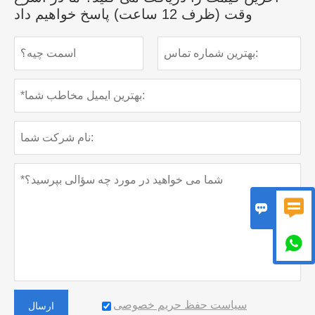
وقت (ظرف 12 ساعت) پاسخ خواهیم داد



سیاست حفظ حریم خصوصی
ارسال