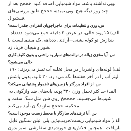
بویی نداشته باشه، مواد شیمیایی اضافه کنید. خخخخ بعد از
چند روز دیگه هیچ بویی نمیده، خخخخ طبق بررسی‌های
فستیوال.
س: وزن و تنظیمات برای ماجراجویان انفرادی چقدر است؟
الف) ۱۵ پوند خالی، در عرض ۲ دقیقه جمع می‌شود. دددداه،
بندازش تو کوله پشتی—آزادی، ددداهه، یک مینیمالیست با
شور و هیجان فریاد زد.
س: آیا مخزن زباله در توالت‌های سیار به راحتی و بدون کثیف‌کاری
خالی می‌شود؟
الف) لوله‌های واشردار در محل تخلیه آب تمیز می‌ریزند؛ ۱۹۰
لیتر آب را در آخر هفته‌ها نگه می‌دارد. ۳۰ ثانیه، بدون پاشش.
س: از افراد بزرگتر یا زمین‌های ناهموار پشتیبانی می‌کند؟
الف) حداکثر تحمل وزن ۳۳۰ پوند، پایه‌های ضد واژگونی به
شیب‌ها می‌چسبند. خخخخخ روی شن مثل سنگ سفت و
محکمه، خخخخ سازندگان تأیید می‌کنند.
س: آیا ترفندهای سازگار با محیط زیست موجود است؟
الف) مواد شیمیایی زیست‌تخریب‌پذیر، پلی اتیلن سنگین قابل
بازیافت—همچنین فلاش‌های خورشیدی سفارشی. سبز بدون