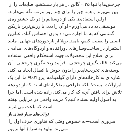
چرخش‌ها با تنها ۰.۲۵ گالن در هر بار شستشو، ضایعات را از
بین می‌برند و همه چیز را برای چند روز مرتب نگه می‌دارند.
اولین استفاده‌ی یکی از دوستانم را در یک جشنواره‌ی
موسیقی به یاد می‌آورم - او آن را ددد، باارزش‌ترین بازیکن
گمنامی که به ما اجازه می‌داد بدون احساس گناه، عناوین
اصلی را تعقیب کنیم، نامید. توپلا از بازخوردهای جهانی، مانند
استقرار در ساخت‌وسازهای دورافتاده و اردوگاه‌های امدادی،
برای اصلاح این محصولات جهت استحکام واقعی استفاده
می‌کند. قالب‌گیری چرخشی - فرآیند ریخته‌گری چرخشی - آن
پوسته‌های تخریب‌ناپذیر را بدون جوش یا اتصال ایجاد می‌کند،
اشاره‌ای به کارخانه‌های دارای گواهینامه ایزو 9001 ما. این یک
ابزارآلات نیست؛ بلکه طراحی متفکرانه‌ای است که از دو دهه
تلاش برای یافتن آنچه که کار می‌کند، زاده شده است. اما چرا
به اصول اولیه بسنده کنیم؟ مزیت واقعی در مزایایی نهفته
است که باعث می‌شوند
توالت‌های سیار فضای باز
ضروری است—به خصوص وقتی که فناوری حرف اول را
می‌زند. بیایید به سراغ آنها برویم.