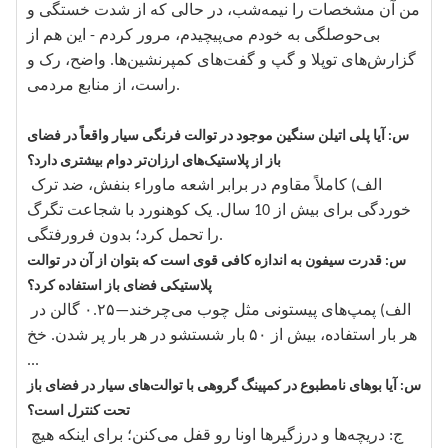
من آن مشخصات را نیمه‌شب، در حالی که از شدت خستگی و
بی‌حوصلگی به خودم می‌پیچیدم، مرور کردم - این هم از
گزارش‌های توپلا و گپ و گفت‌های کمپرنشین‌ها. واضح، رک و
راست، از منابع مردمی.
س: آیا پلی اتیلن سنگین موجود در توالت فرنگی سیار واقعاً در فضای
باز از پلاستیک‌های ارزان‌تر دوام بیشتری دارد؟
الف) کاملاً مقاوم در برابر اشعه ماوراء بنفش، ضد ترک
خوردگی برای بیش از 10 سال. یک کوهنورد با شجاعت تگرگ
را تحمل کرد؛ بدون فرورفتگی.
س: قدرت سیفون به اندازه کافی قوی است که بتوان از آن در توالت
پلاستیکی فضای باز استفاده کرد؟
الف) پمپ‌های پیستونی مثل چوب می‌چرخند—۰.۲۵ گالن در
هر بار استفاده، بیش از ۵۰ بار شستشو در هر بار پر شدن. خخ
...
س: آیا بوهای نامطبوع در کمپینگ گروهی با توالت‌های سیار در فضای باز
تحت کنترل است؟
ج: دریچه‌ها و درزگیرها اونا رو قفل می‌کنن؛ برای اینکه هیچ