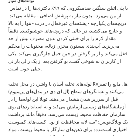
توالت‌های سیار
با پلی اتیلن سنگین ضدمیکروبی که ۹۹٪ باکتری‌ها را در تماس
از بین می‌برد - بدون نیاز به پوشش اضافی - مقابله می‌کند.
دریچه‌های یکپارچه - پشته‌های غیرفعال در درب - هوا را به بالا
و خارج می‌کشند، در حالی که دریچه‌های خوشبوکننده دقیقاً
مقدار لازم را برای خنثی کردن بدون مصرف بیش از حد
می‌ریزند. آب‌بندی پیستون مخزن زباله، محتویات را محکم
قفل می‌کند و از بو گرفتن در حین حمل جلوگیری می‌کند. یکی
از کاربران به شوخی گفت: بو گرفتن بعد از یک رالی بارانی
خیلی خوب است.
لوله‌های تخلیه آسان با واشر، در محل تخلیه RVها، مایع را تمیز
می‌کنند و نشانگرهای سطح (ال ای دی در مدل‌های پریمیوم)
قبل از سرریز شدن هشدار می‌دهند. توپلا این لوله‌ها را در
آزمایشگاه‌های زیستی آزمایش می‌کند و به استانداردهای بوی
سازمان حفاظت محیط زیست می‌رسد، دقیقاً مانند برداشت
یک وبلاگ‌نویس: "سه لایه محافظت از بو... کیسه‌های کمپوست
اختیاری است.ددد برای ذهن‌های سازگار با محیط زیست، مواد