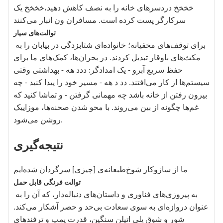
خخخخ دردسرهای خانه را به نصف کاهش دهید،خخخخ یک
سرکارگر پست کرده است. مسافران ون انبار می‌کنند
توالت‌های سیار
برای توقف‌های مخفیانه؛ خانواده‌ای شتابزدگی در بیابان را به
مکث‌های باوقار تبدیل کردند. در بحران‌ها، کمک‌های ما برای
حفظ سریع آبرو - یک امدادگر: ددد هه - بهداشتی وقتی
سیستم‌ها از کار می‌افتند. دد د هه - مسیر خود را پیدا کنید - چه
بیرون رفتن از خانه باشد چه مهمانی گرفتن - و تماشا کنید که
غم‌ها چگونه از بین می‌روند. با محو شدن صحنه‌ها، موزاییک
روشن می‌شود.
نتیجه‌گیری
ما از سازوکار شوخ‌طبعانه‌ی [چیزی] سرگردان شده‌ایم
توالت فرنگی قابل حمل
به پیروزی‌های فناوری و داستان‌های دنباله‌دار، که آن را به
عنوان دروازه‌ای به سوی سعادت بی‌حد و حصر آشکار می‌کند.
شور و شوق پلی اتیلن سنگین، قدرت پمپ و ترفندهای