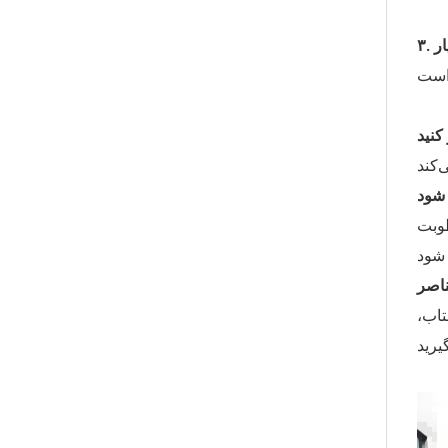
ار
طوبت
تاب،