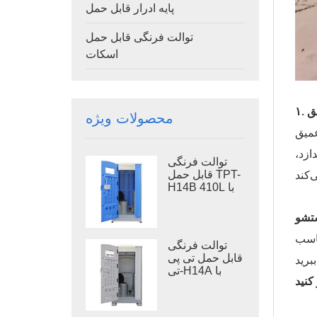
پایه ادرار قابل حمل
توالت فرنگی قابل حمل
اسکات
ق
محصولات ویژه
عمیق
ازد،
توالت فرنگی
قابل حمل TPT-
H14B 410L با
مخزن زباله،
توالت فرنگی
ستشو
قابل حمل با پایه
فلزی
ناسب
توالت فرنگی
قابل حمل تی پی
تی-H14A با
مخزن زباله ۴۱۰
لیتری، توالت
پلاستیکی فضای