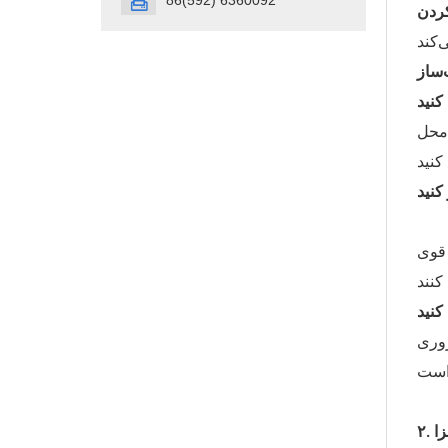
86(592) 6360092

‌ساز
 محل
 قوی
روری
زا