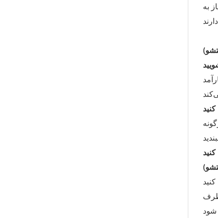
ز به
تشو)
رآمد
گونه
تشو)
کنید
رطرف