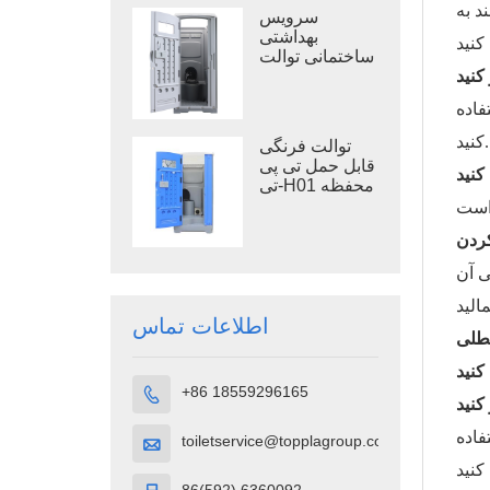
باز
د به
سرویس
بهداشتی
ساختمانی توالت
سیار TPT-M01
فاده
کنید.
توالت فرنگی
قابل حمل تی پی
تی-H01 محفظه
توالت قابل حمل
پلاستیک پلی
اتیلن سنگین
ی آن
اطلاعات تماس
طلی
+86 18559296165

فاده
toiletservice@topplagroup.com
