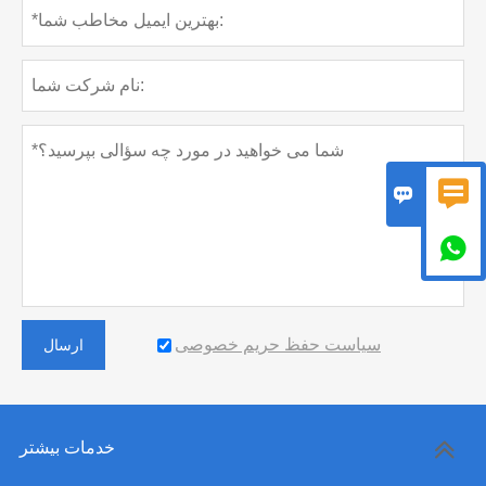



سیاست حفظ حریم خصوصی
ارسال
خدمات بیشتر